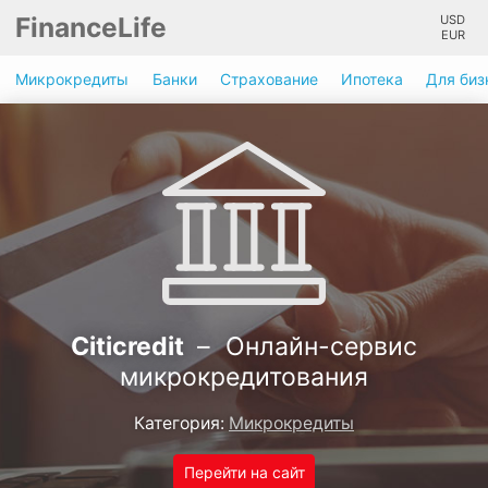
FinanceLife
USD
EUR
Микрокредиты
Банки
Страхование
Ипотека
Для биз
Citicredit
– Онлайн-сервис
микрокредитования
Категория:
Микрокредиты
Перейти на сайт