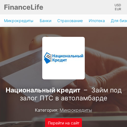
FinanceLife
USD
EUR
Микрокредиты
Банки
Страхование
Ипотека
Для биз
Национальный кредит
– Займ под
залог ПТС в автоламбарде
Категория:
Микрокредиты
Перейти на сайт