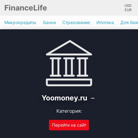
FinanceLife
USD
EUR
Микрокредиты
Банки
Страхование
Ипотека
Для биз
Yoomoney.ru
–
Категория:
Перейти на сайт